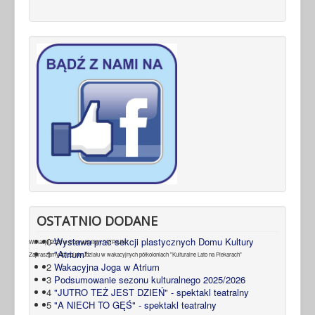
OSTATNIO DODANE
0
Wystawa prac sekcji plastycznych Domu Kultury
Wakacje 2026 w Domu Kultury "ATRIUM"
1
"Atrium"
Zapraszamy dzieci do udziału w wakacyjnych półkoloniach "Kulturalne Lato na Piekarach"
2
Wakacyjna Joga w Atrium
3
Podsumowanie sezonu kulturalnego 2025/2026
4
"JUTRO TEŻ JEST DZIEŃ" - spektakl teatralny
5
"A NIECH TO GĘŚ" - spektakl teatralny