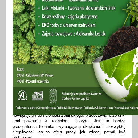
Nasz kalendarz na 2026 rok
2026 – chiński rok Ognistego Konia. Życie nabierze
dynamizmu, intensywności, szalonego tempa. Choć mamy
nadzieję, że przynajmniej miłe chwile z galopu zwolnią do
stępa, byśmy zdążyli się nimi nacieszyć.
Zachęcamy do
pobrania kalendarza wykonanego przez dzieci uczęszczające
na zajęcia graficzne organizowane przez nasz dom kultury
prowadzone przez Agnieszkę Matwiejszyn. Tematycznie
nawiązuje on do kalendarza chińskiego, przedstawia wizerunki
koni powstałe w technice linorytu. Jest to bardzo
pracochłonna technika, wymagająca skupienia i niezwykłej
cierpliwości, za to efekt pracy, jak widać, potrafi być
efektowny.