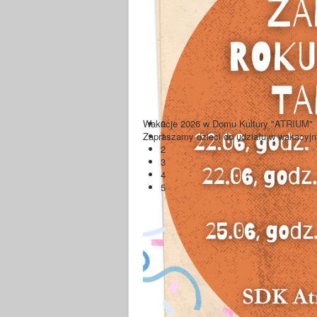
Wakacje 2026 w Domu Kultury "ATRIUM"
0
Zapraszamy dzieci do udziału w wakacyjny
1
2
3
4
5