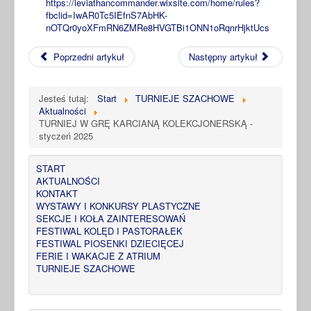
https://leviathancommander.wixsite.com/home/rules?
fbclid=IwAR0Tc5IEfnS7AbHK-
nOTQr0yoXFmRN6ZMRe8HVGTBi1ONN1oRqnrHjktUcs
Poprzedni artykuł
Następny artykuł
Jesteś tutaj:
Start
TURNIEJE SZACHOWE
Aktualności
TURNIEJ W GRĘ KARCIANĄ KOLEKCJONERSKĄ -
styczeń 2025
START
AKTUALNOŚCI
KONTAKT
WYSTAWY I KONKURSY PLASTYCZNE
SEKCJE I KOŁA ZAINTERESOWAŃ
FESTIWAL KOLĘD I PASTORAŁEK
FESTIWAL PIOSENKI DZIECIĘCEJ
FERIE I WAKACJE Z ATRIUM
TURNIEJE SZACHOWE