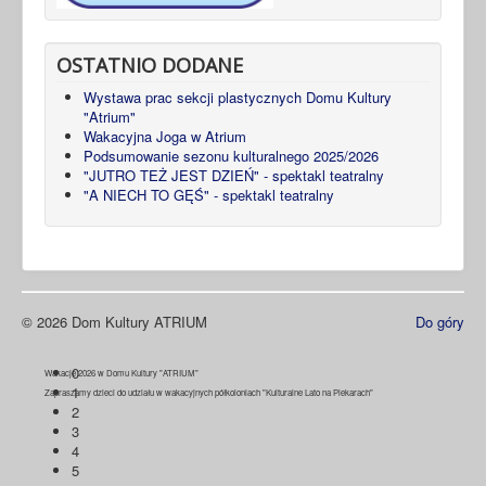
OSTATNIO DODANE
Wystawa prac sekcji plastycznych Domu Kultury
"Atrium"
Wakacyjna Joga w Atrium
Podsumowanie sezonu kulturalnego 2025/2026
"JUTRO TEŻ JEST DZIEŃ" - spektakl teatralny
"A NIECH TO GĘŚ" - spektakl teatralny
© 2026 Dom Kultury ATRIUM
Do góry
0
Wakacje 2026 w Domu Kultury "ATRIUM"
1
Zapraszamy dzieci do udziału w wakacyjnych półkoloniach "Kulturalne Lato na Piekarach"
2
3
4
5