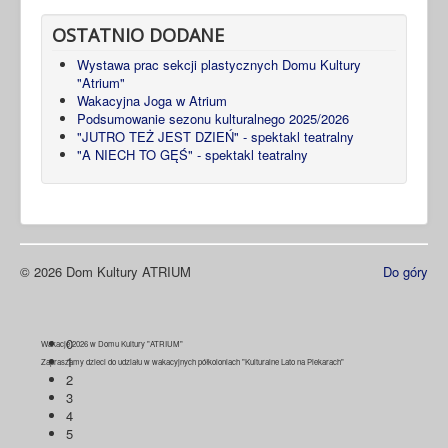
OSTATNIO DODANE
Wystawa prac sekcji plastycznych Domu Kultury
"Atrium"
Wakacyjna Joga w Atrium
Podsumowanie sezonu kulturalnego 2025/2026
"JUTRO TEŻ JEST DZIEŃ" - spektakl teatralny
"A NIECH TO GĘŚ" - spektakl teatralny
© 2026 Dom Kultury ATRIUM
Do góry
0
Wakacje 2026 w Domu Kultury "ATRIUM"
1
Zapraszamy dzieci do udziału w wakacyjnych półkoloniach "Kulturalne Lato na Piekarach"
2
3
4
5