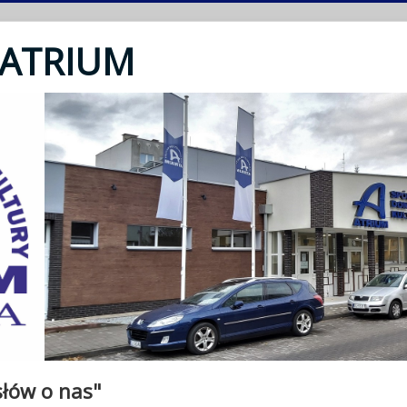
 ATRIUM
słów o nas"