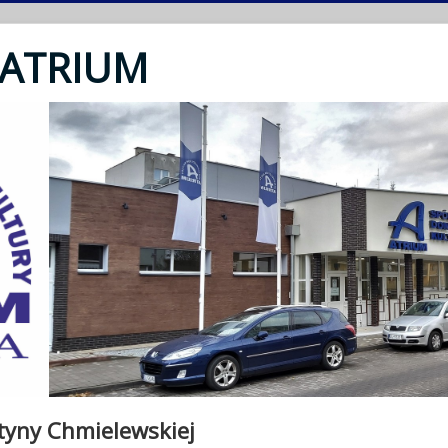
 ATRIUM
styny Chmielewskiej