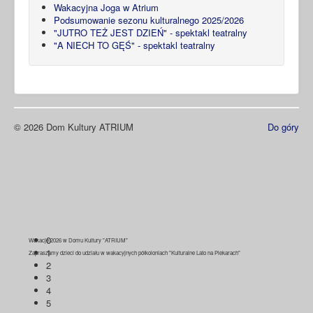
Wakacyjna Joga w Atrium
Podsumowanie sezonu kulturalnego 2025/2026
"JUTRO TEŻ JEST DZIEŃ" - spektakl teatralny
"A NIECH TO GĘŚ" - spektakl teatralny
© 2026 Dom Kultury ATRIUM
Do góry
0
Wakacje 2026 w Domu Kultury "ATRIUM"
1
Zapraszamy dzieci do udziału w wakacyjnych półkoloniach "Kulturalne Lato na Piekarach"
2
3
4
5