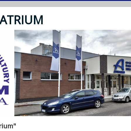
 ATRIUM
trium"