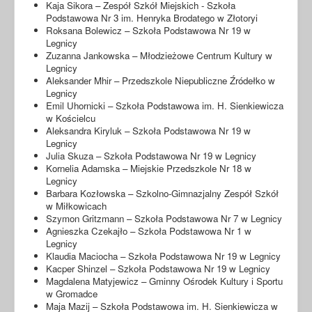
Kaja Sikora – Zespół Szkół Miejskich - Szkoła
Podstawowa Nr 3 im. Henryka Brodatego w Złotoryi
Roksana Bolewicz – Szkoła Podstawowa Nr 19 w
Legnicy
Zuzanna Jankowska – Młodzieżowe Centrum Kultury w
Legnicy
Aleksander Mhir – Przedszkole Niepubliczne Źródełko w
Legnicy
Emil Uhornicki – Szkoła Podstawowa im. H. Sienkiewicza
w Kościelcu
Aleksandra Kiryluk – Szkoła Podstawowa Nr 19 w
Legnicy
Julia Skuza – Szkoła Podstawowa Nr 19 w Legnicy
Kornelia Adamska – Miejskie Przedszkole Nr 18 w
Legnicy
Barbara Kozłowska – Szkolno-Gimnazjalny Zespół Szkół
w Miłkowicach
Szymon Gritzmann – Szkoła Podstawowa Nr 7 w Legnicy
Agnieszka Czekajło – Szkoła Podstawowa Nr 1 w
Legnicy
Klaudia Maciocha – Szkoła Podstawowa Nr 19 w Legnicy
Kacper Shinzel – Szkoła Podstawowa Nr 19 w Legnicy
Magdalena Matyjewicz – Gminny Ośrodek Kultury i Sportu
w Gromadce
Maja Mazij – Szkoła Podstawowa im. H. Sienkiewicza w